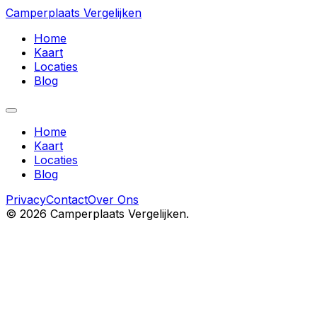
Camperplaats Vergelijken
Home
Kaart
Locaties
Blog
Home
Kaart
Locaties
Blog
Privacy
Contact
Over Ons
©
2026
Camperplaats Vergelijken.