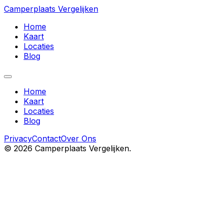
Camperplaats Vergelijken
Home
Kaart
Locaties
Blog
Home
Kaart
Locaties
Blog
Privacy
Contact
Over Ons
©
2026
Camperplaats Vergelijken.