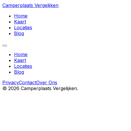
Camperplaats Vergelijken
Home
Kaart
Locaties
Blog
Home
Kaart
Locaties
Blog
Privacy
Contact
Over Ons
©
2026
Camperplaats Vergelijken.