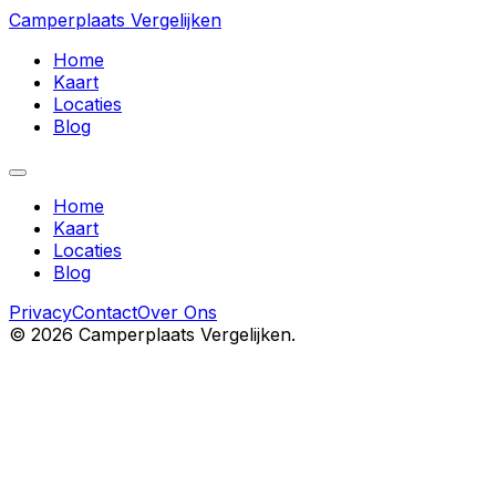
Camperplaats Vergelijken
Home
Kaart
Locaties
Blog
Home
Kaart
Locaties
Blog
Privacy
Contact
Over Ons
©
2026
Camperplaats Vergelijken.