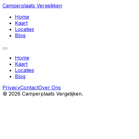
Camperplaats Vergelijken
Home
Kaart
Locaties
Blog
Home
Kaart
Locaties
Blog
Privacy
Contact
Over Ons
©
2026
Camperplaats Vergelijken.