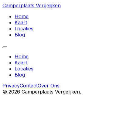
Camperplaats Vergelijken
Home
Kaart
Locaties
Blog
Home
Kaart
Locaties
Blog
Privacy
Contact
Over Ons
©
2026
Camperplaats Vergelijken.