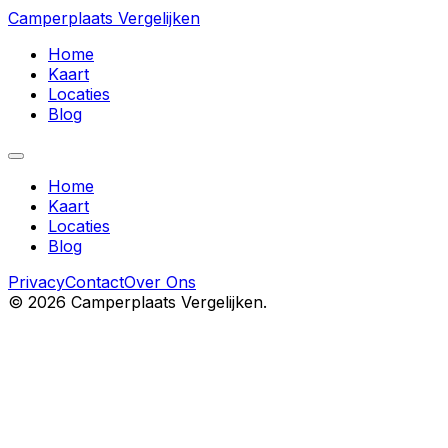
Camperplaats Vergelijken
Home
Kaart
Locaties
Blog
Home
Kaart
Locaties
Blog
Privacy
Contact
Over Ons
©
2026
Camperplaats Vergelijken.