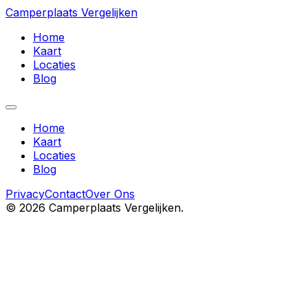
Camperplaats Vergelijken
Home
Kaart
Locaties
Blog
Home
Kaart
Locaties
Blog
Privacy
Contact
Over Ons
©
2026
Camperplaats Vergelijken.