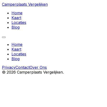
Camperplaats Vergelijken
Home
Kaart
Locaties
Blog
Home
Kaart
Locaties
Blog
Privacy
Contact
Over Ons
©
2026
Camperplaats Vergelijken.