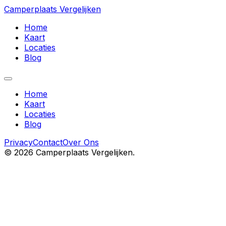
Camperplaats Vergelijken
Home
Kaart
Locaties
Blog
Home
Kaart
Locaties
Blog
Privacy
Contact
Over Ons
©
2026
Camperplaats Vergelijken.