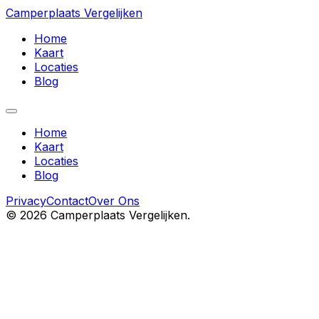
Camperplaats Vergelijken
Home
Kaart
Locaties
Blog
Home
Kaart
Locaties
Blog
Privacy
Contact
Over Ons
©
2026
Camperplaats Vergelijken.