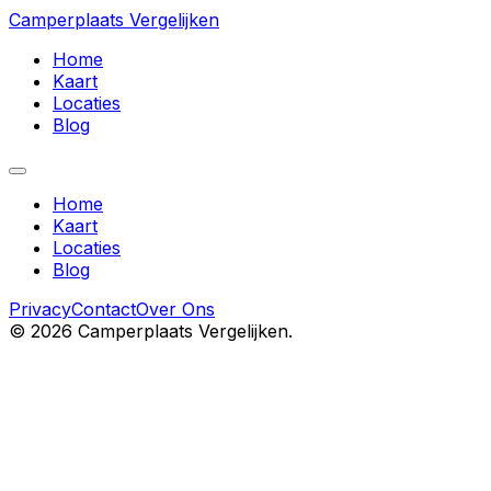
Camperplaats Vergelijken
Home
Kaart
Locaties
Blog
Home
Kaart
Locaties
Blog
Privacy
Contact
Over Ons
©
2026
Camperplaats Vergelijken.