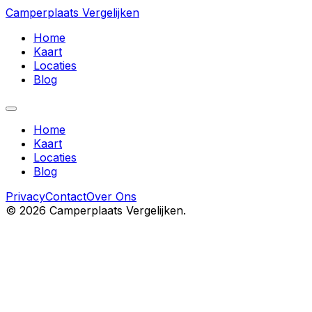
Camperplaats Vergelijken
Home
Kaart
Locaties
Blog
Home
Kaart
Locaties
Blog
Privacy
Contact
Over Ons
©
2026
Camperplaats Vergelijken.