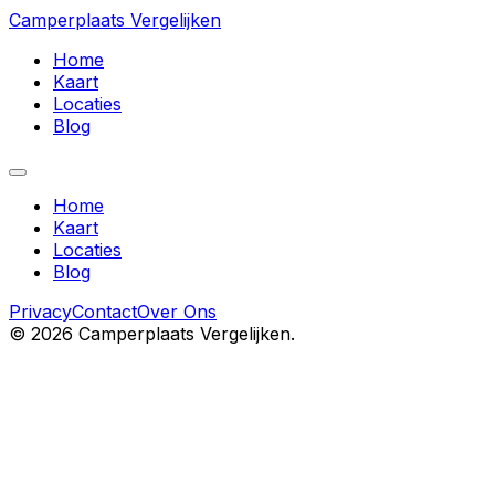
Camperplaats Vergelijken
Home
Kaart
Locaties
Blog
Home
Kaart
Locaties
Blog
Privacy
Contact
Over Ons
©
2026
Camperplaats Vergelijken.