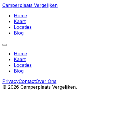
Camperplaats Vergelijken
Home
Kaart
Locaties
Blog
Home
Kaart
Locaties
Blog
Privacy
Contact
Over Ons
©
2026
Camperplaats Vergelijken.