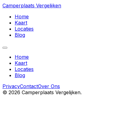
Camperplaats Vergelijken
Home
Kaart
Locaties
Blog
Home
Kaart
Locaties
Blog
Privacy
Contact
Over Ons
©
2026
Camperplaats Vergelijken.