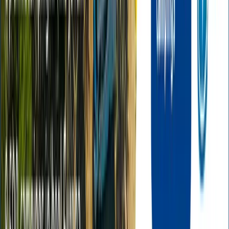
nabijheid van het strand maakt het een aantrekkelijke
bestemming voor strandliefhebbers en gezinnen die
willen genieten van buitenactiviteiten. Løkken biedt niet
alleen een plek om te verblijven, maar ook een kans om
te genieten van de natuurlijke schoonheid van de
Deense kustlijn.
Beoordelingen
G
Google
★★★★★
☆☆☆☆☆
3.9 (145 beoordelingen)
Bekijk op Google