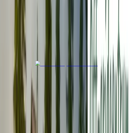
Spain
Tours en activiteiten in de buurt van
Parking Retamar
Powered by
GetYourGuide
Weersverwachting
Voor- en nadelen
✅
Ruime parkeermogelijkheden
✅
24/7 geopend
✅
Vriendelijke en behulpzame staf
✅
Betaalbaar voor lange verblijven
✅
Goed bereikbaar met openbaar vervoer
❌
Geen specifieke faciliteiten vermeld
❌
Beperkte informatie over voorzieningen
❌
Geen beoordeling van Campercontact