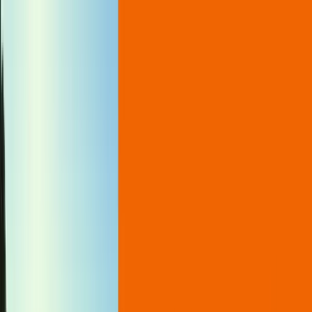
Camperplaats Vergelijken
Home
Kaart
Locaties
Blog
Home
Kaart
Locaties
Blog
CARAVANA PARKING
Rating:
★★★★★
☆☆☆☆☆
(
5.0
)
€
€
€
€
€
Vergelijken