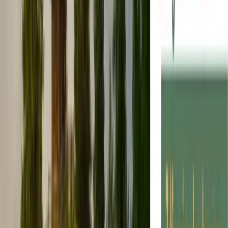
lokale winkels en restaurants. Hølken Camping is
perfect voor diegenen die op zoek zijn naar een rustige
ontsnapping met de mogelijkheid om de natuur te
verkennen.
Beoordelingen
G
Google
★★★★★
☆☆☆☆☆
4.3 (486 beoordelingen)
Bekijk op Google